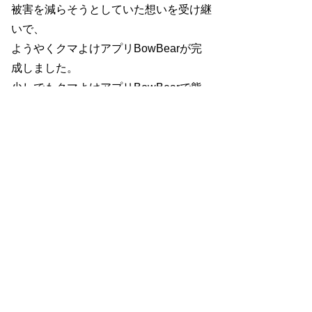
被害を減らそうとしていた想いを受け継
いで、
ようやくクマよけアプリBowBearが完
成しました。
少しでもクマよけアプリBowBearで熊
からの被害や恐怖が減らせたら幸いで
す。
​ダウンロードはこちらから
wism
official@wism.app